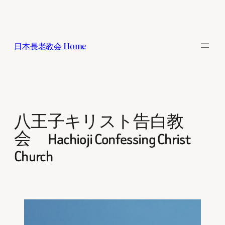
内
容
を
日本長老教会 Home
ス
キ
ッ
プ
八王子キリスト告白教
会 Hachioji Confessing Christ
Church