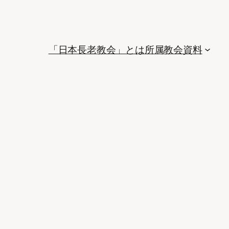
「日本長老教会」とは
所属教会
資料