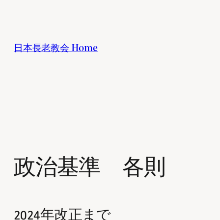
内
容
を
日本長老教会 Home
ス
キ
ッ
プ
政治基準 各則
2024年改正まで