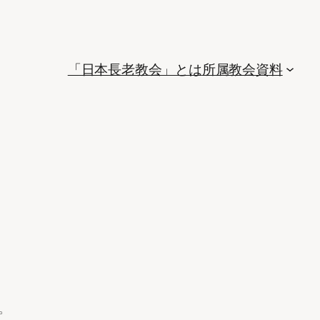
「日本長老教会」とは
所属教会
資料
。