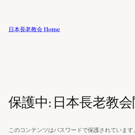
内
容
を
日本長老教会 Home
ス
キ
ッ
プ
保護中: 日本長老教
このコンテンツはパスワードで保護されています