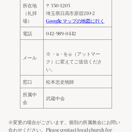
所在地
〒350‐1205
（礼拝
埼玉県日高市原宿210‐2
場）
Google マップの地図に行く
電話
042-989-0442
※ ・a・を@（アットマー
メール
ク）に変えてご送信くださ
い。
窓口
松本忠史牧師
所属中
武蔵中会
会
※変更の場合がございます。個別の所属教会にお問い
合わせください。Please contact local church for