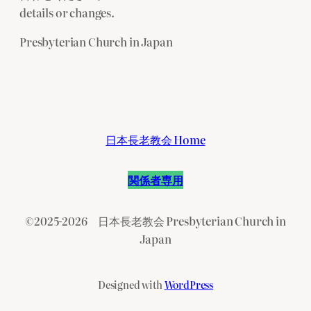
details or changes.
Presbyterian Church in Japan
日本長老教会 Home
関係者専用
©2025-2026 日本長老教会 Presbyterian Church in
Japan
Designed with
WordPress