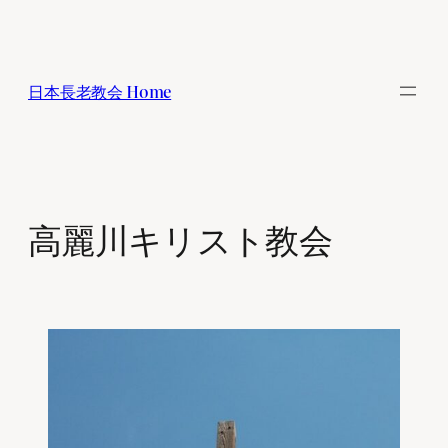
内
容
を
日本長老教会 Home
ス
キ
ッ
プ
高麗川キリスト教会