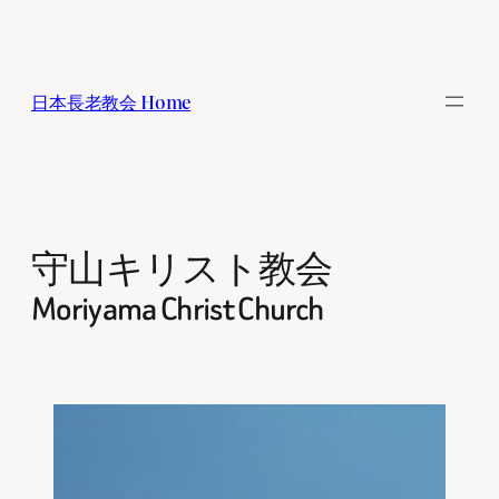
内
容
を
日本長老教会 Home
ス
キ
ッ
プ
守山キリスト教会
Moriyama Christ Church