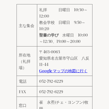
礼拝 日曜日 10:30～
12:00
教会学校 日曜日 9:50～
主な集会
10:20
聖書の学び
水曜日 10:00
～12:30、19:00～20:00
〒463‐0063
所在地
愛知県名古屋市守山区 八反
（礼拝
11‐44
場）
Google マップの地図に行く
電話
052-792-6229
FAX
052-792-6229
崔 永焄(チェ・ヨンフン)牧
窓口
師