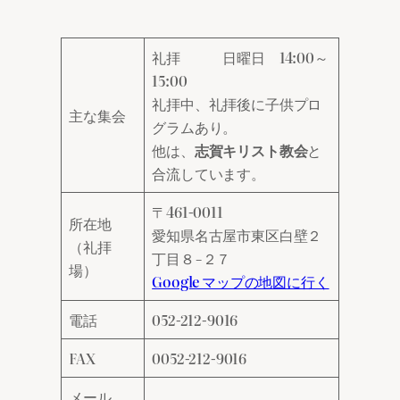
礼拝 日曜日 14:00～
15:00
礼拝中、礼拝後に子供プロ
主な集会
グラムあり。
他は、
志賀キリスト教会
と
合流しています。
〒461-0011
所在地
愛知県名古屋市東区白壁２
（礼拝
丁目８−２７
場）
Google マップの地図に行く
電話
052-212-9016
FAX
0052-212-9016
メール