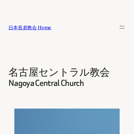
内
容
を
日本長老教会 Home
ス
キ
ッ
プ
名古屋セントラル教会
Nagoya Central Church