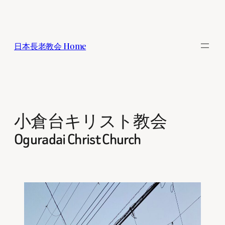
内
容
を
日本長老教会 Home
ス
キ
ッ
プ
小倉台キリスト教会
Oguradai Christ Church