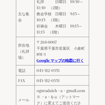
礼拝 日曜日 10:30～
11:30 （2階）
主な集
教会学校 日曜日 9:15～
会
10:15 （1階）
祈祷会 木曜日 10:15～
11:15 （1階）
〒264‐0007
所在地
千葉県千葉市若葉区 小倉町
（礼拝
891‐3
場）
Google マップの地図に行く
電話
043-312-0353
FAX
043-312-0353
oguradaich・a・gmail.com
※ ・a・を@（アットマー
メール
ク）に変えてご送信くださ