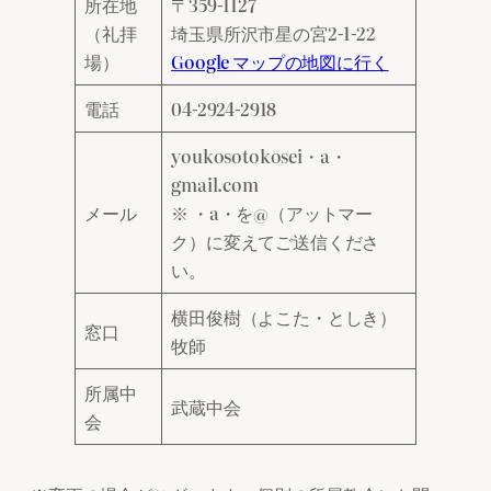
所在地
〒359-1127
（礼拝
埼玉県所沢市星の宮2-1-22
場）
Google マップの地図に行く
電話
04-2924-2918
youkosotokosei・a・
gmail.com
メール
※ ・a・を@（アットマー
ク）に変えてご送信くださ
い。
横田俊樹（よこた・としき）
窓口
牧師
所属中
武蔵中会
会