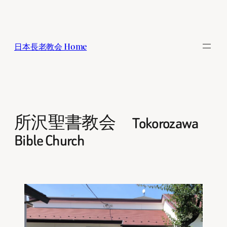
内
容
を
日本長老教会 Home
ス
キ
ッ
プ
所沢聖書教会 Tokorozawa
Bible Church