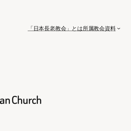
「日本長老教会」とは
所属教会
資料
 Church