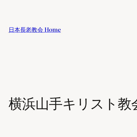
内
容
を
日本長老教会 Home
ス
キ
ッ
プ
横浜山手キリスト教会 Yokoha