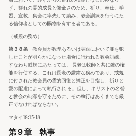
ず、群れの霊的成長と健全さのため、祈り、奉仕、学
習、宣教、集会に率先して励み、教会訓練を行うにた
る信仰者としての賜物を有する者である。
（戒規の務め）
第３８条
教会員が教理あるいは実践において罪を犯
したことが明らかになった場合に行われる教会訓練、
すなわち戒規にあたっては、 長老は牧師と共に鍵の権
能を行使する。これは長老の厳粛な務めであり、戒規
に付された教会員の霊的回復と矯正を目指し、祈りと
愛の配慮によって執行され る。但し、キリストの名誉
と教会の純潔を守るために、その執行はあくまでも厳
正でなければならない。
マタイ18:15-18
第９章 執事