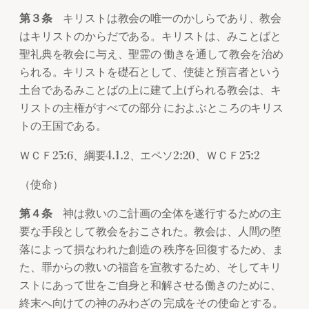
第３条
キリストは教会の唯一のかしらであり、教会
はキリストのからだである。キリストは、みことばと
聖礼典を教会に与え、聖霊の 働きを通して教会を治め
られる。キリストを礎石として、使徒と預言者という
土台であるみことばの上に建て上げられる教会は、キ
リストの主権がすべての部分 におよぶところのキリス
トの王国である。
ＷＣＦ25:6、綱要4.1.2、エペソ2:20、ＷＣＦ25:2
（使命）
第４条
神は救いのご計画の全体を遂行するための主
要な手段として教会をおこされた。教会は、人間の堕
落によって損なわれた創造の 秩序を回復するため、ま
た、罪からの救いの福音を宣教するため、そしてキリ
ストにあって世をご自身と和解させる働きのために、
終末へ向けての神のみわざの 完成をその使命とする。