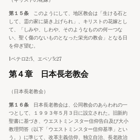
第１５条
このようにして、地区教会は「生ける石と
して、霊の家に築き上げられ」、キリストの花嫁とし
て、「しみや、しわや、そのようなものの何一つな
い、聖く傷のないものとなった栄光の教会」となる日
を仰ぎ望む。
1ペテロ2:5、エペソ5:27
第４章 日本長老教会
（日本長老教会）
第１６条
日本長老教会は、公同教会のあらわれの一
つとして、１９９３年５月３日に設立された。旧新約
聖書に基づき、ウエストミン スター信仰告白及び大小
教理問答（以下「ウエストミンスター信仰基準」とい
う。）に準じて、改革主義信仰、独立自治、長老政治