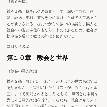
（愛と奉仕）
第４１条
執事はその資質として「深い同情心、慈
愛、謙遜、柔和、寛容を身に着け」た愛の人であるこ
とが要求される。なお罪からの救いの福音は、隣人と
社会への愛と奉仕をもたらすものであるため、教会は
執事職を通じて教会の外にも働きかける。
コロサイ3:12
第１０章 教会と世界
（教会の霊的統治）
第４２条
教会は、「わたしの国はこの世のものでは
ありません」と宣明されたキリストが、みことばと聖
霊によって支配されるところ として、世俗とは本質を
異にする霊的統治を行う。すなわち、教会はキリスト
の王国として、この原則にのっとり、みことばの務め