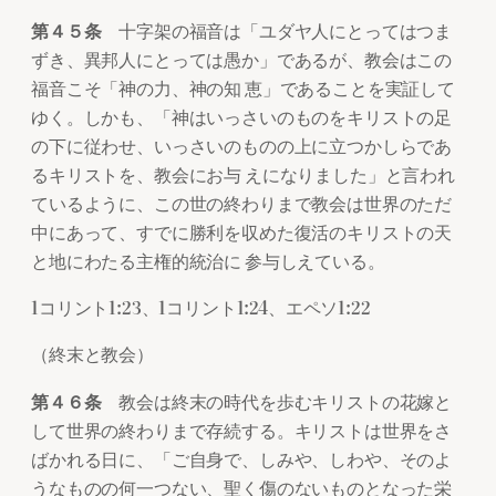
第４５条
十字架の福音は「ユダヤ人にとってはつま
ずき、異邦人にとっては愚か」であるが、教会はこの
福音こそ「神の力、神の知 恵」であることを実証して
ゆく。しかも、「神はいっさいのものをキリストの足
の下に従わせ、いっさいのものの上に立つかしらであ
るキリストを、教会にお与 えになりました」と言われ
ているように、この世の終わりまで教会は世界のただ
中にあって、すでに勝利を収めた復活のキリストの天
と地にわたる主権的統治に 参与しえている。
1コリント1:23、1コリント1:24、エペソ1:22
（終末と教会）
第４６条
教会は終末の時代を歩むキリストの花嫁と
して世界の終わりまで存続する。キリストは世界をさ
ばかれる日に、「ご自身で、しみや、しわや、そのよ
うなものの何一つない、聖く傷のないものとなった栄