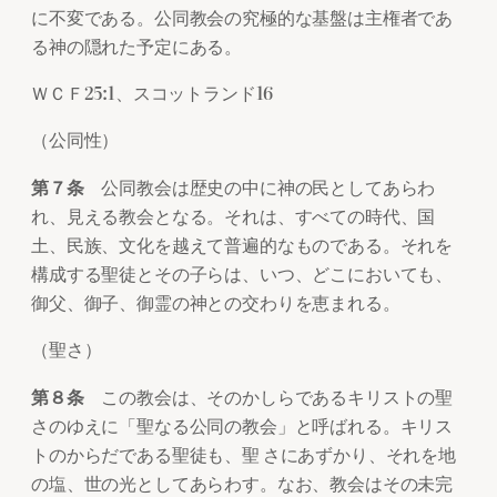
に不変である。公同教会の究極的な基盤は主権者であ
る神の隠れた予定にある。
ＷＣＦ25:1、スコットランド16
（公同性）
第７条
公同教会は歴史の中に神の民としてあらわ
れ、見える教会となる。それは、すべての時代、国
土、民族、文化を越えて普遍的なものである。それを
構成する聖徒とその子らは、いつ、どこにおいても、
御父、御子、御霊の神との交わりを恵まれる。
（聖さ）
第８条
この教会は、そのかしらであるキリストの聖
さのゆえに「聖なる公同の教会」と呼ばれる。キリス
トのからだである聖徒も、聖 さにあずかり、それを地
の塩、世の光としてあらわす。なお、教会はその未完