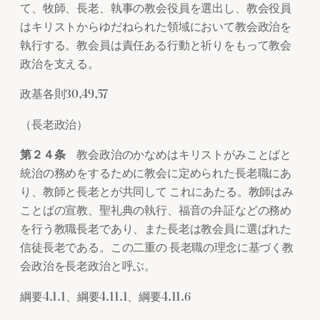
て、牧師、長老、執事の教会役員を選出し、教会役員
はキリストからゆだねられた領域において教会政治を
執行する。教会員は責任ある行動と祈りをもって教会
政治を支える。
政基各則30,49,57
（長老政治）
第２４条
教会政治のかなめはキリストがみことばと
統治の務めをするために教会に定められた長老職にあ
り、教師と長老とが共同して これにあたる。教師はみ
ことばの宣教、聖礼典の執行、福音の弁証などの務め
を行う教職長老であり、また長老は教会員に選ばれた
信徒長老である。この二重の 長老職の理念に基づく教
会政治を長老政治と呼ぶ。
綱要4.1.1、綱要4.11.1、綱要4.11.6