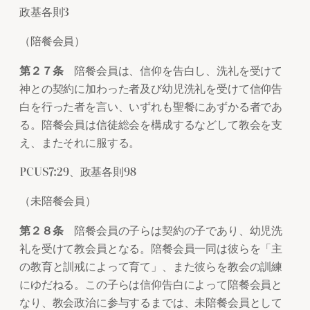
政基各則3
（陪餐会員）
第２７条
陪餐会員は、信仰を告白し、洗礼を受けて
神との契約に加わった者及び幼児洗礼を受けて信仰告
白を行った者を言い、いずれも聖餐にあずかる者であ
る。陪餐会員は信徒総会を構成するなどして教会を支
え、またそれに服する。
PCUS7:29、政基各則98
（未陪餐会員）
第２８条
陪餐会員の子らは契約の子であり、幼児洗
礼を受けて教会員となる。陪餐会員一同は彼らを「主
の教育と訓戒によって育て」、また彼らを教会の訓練
にゆだねる。この子らは信仰告白によって陪餐会員と
なり、教会政治に参与するまでは、未陪餐会員として