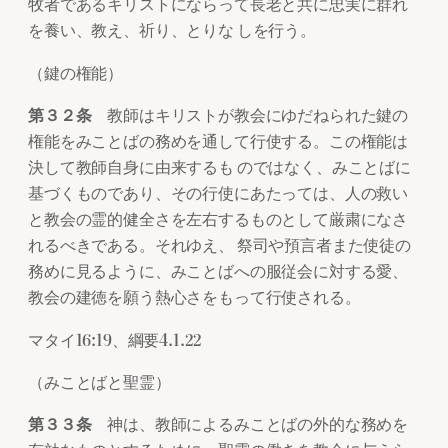
牧者であるキリストにならって長老と共に忠実に群れ
を養い、教え、祈り、とりな しを行う。
（鍵の権能）
第３２条
教師はキリストが教会にゆだねられた鍵の
権能をみことばの務めを通して行使する。この権能は
決して教師自身に由来するも のではなく、みことばに
基づくものであり、その行使にあたっては、人の救い
と教会の霊的健全さを左右するものとして厳粛になさ
れるべきである。それゆえ、 祭司や預言者また使徒の
務めに見るように、みことばへの服従会に対する愛、
教会の建徳を願う熱心さをもって行使される。
マタイ16:19、綱要4.1.22
（みことばと聖霊）
第３３条
神は、教師によるみことばの外的な務めを