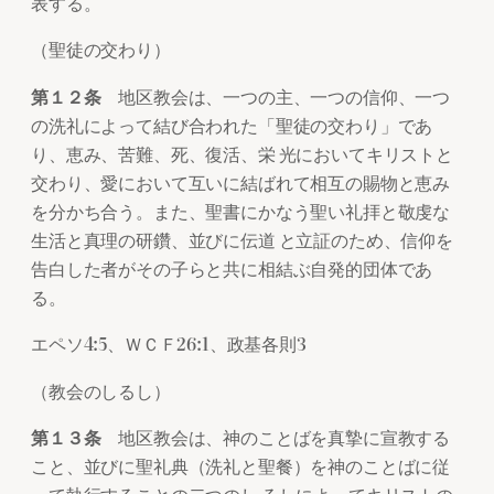
表する。
（聖徒の交わり）
第１２条
地区教会は、一つの主、一つの信仰、一つ
の洗礼によって結び合われた「聖徒の交わり」であ
り、恵み、苦難、死、復活、栄 光においてキリストと
交わり、愛において互いに結ばれて相互の賜物と恵み
を分かち合う。また、聖書にかなう聖い礼拝と敬虔な
生活と真理の研鑽、並びに伝道 と立証のため、信仰を
告白した者がその子らと共に相結ぶ自発的団体であ
る。
エペソ4:5、ＷＣＦ26:1、政基各則3
（教会のしるし）
第１３条
地区教会は、神のことばを真摯に宣教する
こと、並びに聖礼典（洗礼と聖餐）を神のことばに従