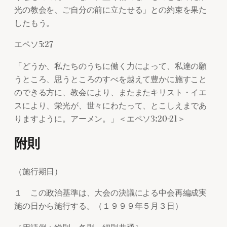
光の教会を、ご自分の前に立たせる」との約束を果た
したもう。
エペソ5:27
「どうか、私たちのうちに働く力によって、私達の願
うところ、思うところのすべを越えて豊かに施すこと
のできる方に、教会により、またまたキリスト・イエ
スにより、栄光が、世々にわたって、とこしえまであ
りますように。アーメン。」＜エペソ3:20-21＞
附則
（施行期日）
１ この政治基準は、大会の決議による中会再編成実
施の日から施行する。（１９９９年５月３日）
［用語例：総則・各則・細則共通］