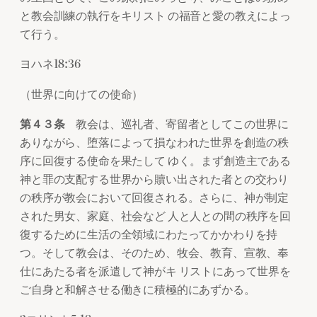
と教会訓練の執行をキリスト の福音と愛の教えによっ
て行う。
ヨハネ18:36
（世界に向けての使命）
第４３条
教会は、巡礼者、寄留者としてこの世界に
ありながら、堕落によって損なわれた世界を創造の秩
序に回復する使命を果たして ゆく。まず創造主である
神と罪の支配する世界から贖い出された者との交わり
の秩序が教会において回復される。さらに、神が制定
された男女、家庭、社会など 人と人との間の秩序を回
復するために生活の全領域にわたってかかわりを持
つ。そして教会は、そのため、牧会、教育、宣教、奉
仕にあたる者を派遣して神がキ リストにあって世界を
ご自身と和解させる働きに積極的にあずかる。