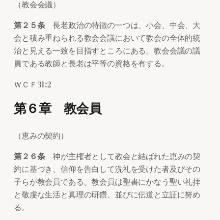
（教会会議）
第２５条
長老政治の特徴の一つは、小会、中会、大
会と積み重ねられる教会会議において教会の全体的統
治と見える一致を目指すところにある。教会会議の議
員である教師と長老は平等の資格を有する。
ＷＣＦ31:2
第６章 教会員
（恵みの契約）
第２６条
神が主権者として教会と結ばれた恵みの契
約に基づき、信仰を告白して洗礼を受けた者及びその
子らが教会員である。教会員は聖書にかなう聖い礼拝
と敬虔な生活と真理の研鑽、並びに伝道と立証に努め
る。