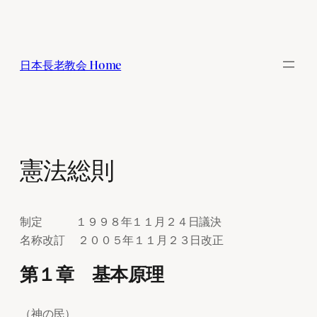
内
容
を
日本長老教会 Home
ス
キ
ッ
プ
憲法総則
制定 １９９８年１１月２４日議決
名称改訂 ２００５年１１月２３日改正
第１章 基本原理
（神の民）