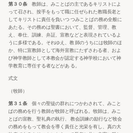
第３０条
教師は、みことばの主であるキリストによ
って召され、按手をもって職に任ぜられた教職長老と
してキリストに責任を負いつ つみことばの務め全般に
あたる。その務めは聖書において、監督、管理、教
え、奉仕、訓練、弁証、宣教などと表現されているよ
うに多様である。それゆえ、教 師のうちには牧師のほ
か、特に宣教師として海外宣教にたずさわる者、およ
び神学教師として本教会が認定する神学校において神
学教育に専任する者などがあ る。
式文
（牧師）
第３１条
個々の聖徒の群れにつかわされて、みこと
ばの務めを行う教師が牧師と呼ばれる。牧師は、みこ
とばの宣教、聖礼典の執行、 教会訓練の励行など牧会
の務めをもって教会を導く責任と光栄を有し、真の大